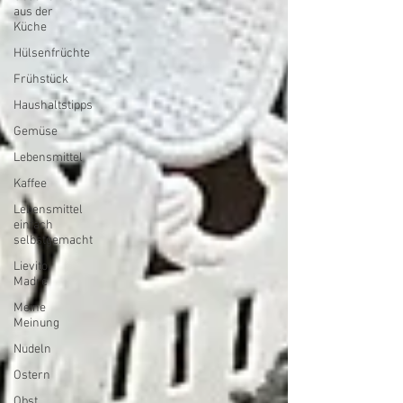
aus der
Küche
Hülsenfrüchte
Frühstück
Haushaltstipps
Gemüse
Lebensmittel
Kaffee
Lebensmittel
einfach
selbstgemacht
Lievito
Madre
Meine
Meinung
Nudeln
Ostern
Obst