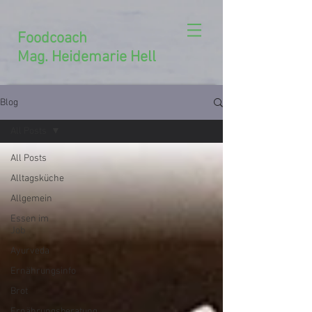
Foodcoach
Mag. Heidemarie Hell
Blog
All Posts
All Posts
Alltagsküche
Allgemein
Essen im
Job
Ayurveda
Ernährungsinfo
Brot
Ernährungsberatung