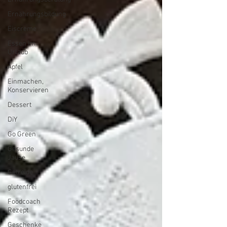
Ernährungsbildung
Eiscreme
Essen im
Urlaub
Apfel
Einmachen,
Konservieren
Dessert
DiY
Go Green
Gesunde
Jause
Getreide
glutenfrei
Foodcoach
Rezept
Geschenke