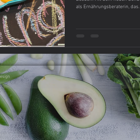
als Ernährungsberaterin, das.
ebensmittel einfach selbstgemacht
Lievito Madre
Mein
design