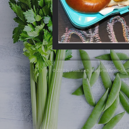
Lebensmittel
Kaffee
L
© 2010 by Foodcoach, supported by mb-foto