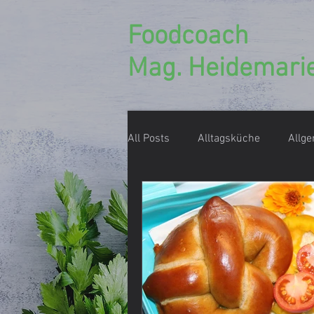
Foodcoach
Mag. Heidemarie
All Posts
Alltagsküche
Allg
Ernährungsberatung
Ernäh
Einmachen, Konservieren
D
Foodcoach Rezept
Geschen