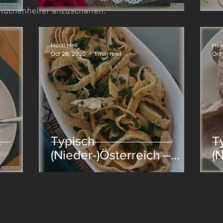
 Küchenhelfer anzuschaffen.
Nudeln
Heidi Hell
Heid
Oct 26, 2020
1 min read
Oct
t
Typisch
T
(Nieder-)Österreich –
(
Frittatensuppe
F