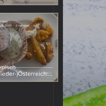
i Hell
 25, 2020
2 min read
ypisch
Nieder-)Österreich:
euerfleck mit Sauerteig