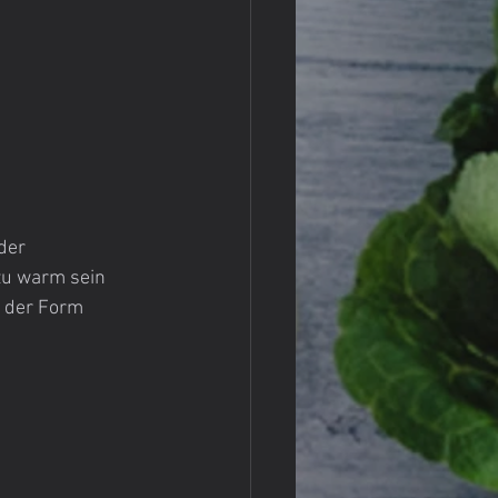
der 
zu warm sein 
s der Form 