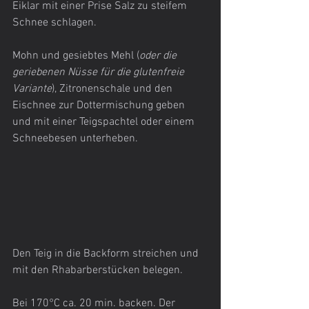
Eiklar mit einer Prise Salz zu steifem 
Schnee schlagen.
Mohn und gesiebtes Mehl (
oder die 
geriebenen Nüsse für die glutenfreie 
Variante
), Zitronenschale und den 
Eischnee zur Dottermischung geben 
und mit einer Teigspachtel oder einem 
Schneebesen unterheben.  
Den Teig in die Backform streichen und 
mit den Rhabarberstücken belegen.
Bei 170°C ca. 20 min. backen. Der 