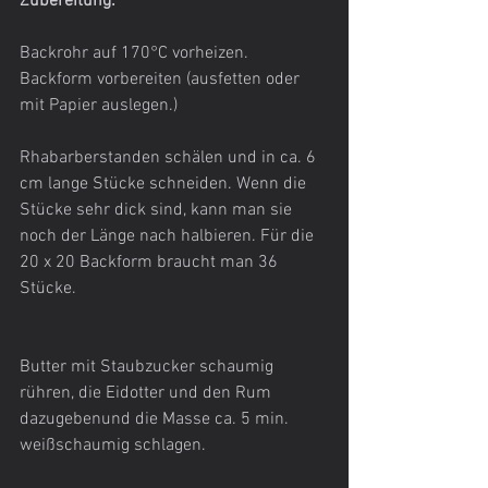
Zubereitung:
Backrohr auf 170°C vorheizen. 
Backform vorbereiten (ausfetten oder 
mit Papier auslegen.)
Rhabarberstanden schälen und in ca. 6 
cm lange Stücke schneiden. Wenn die 
Stücke sehr dick sind, kann man sie 
noch der Länge nach halbieren. Für die 
20 x 20 Backform braucht man 36 
Stücke.
Butter mit Staubzucker schaumig 
rühren, die Eidotter und den Rum 
dazugebenund die Masse ca. 5 min. 
weißschaumig schlagen.