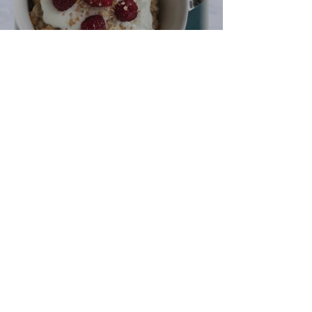
Wie geht Abnehmen? #1
Heidi Hell
Nov 1, 2020
2 min read
Kürbis here, Kürbis there,
Kürbis everywhere …