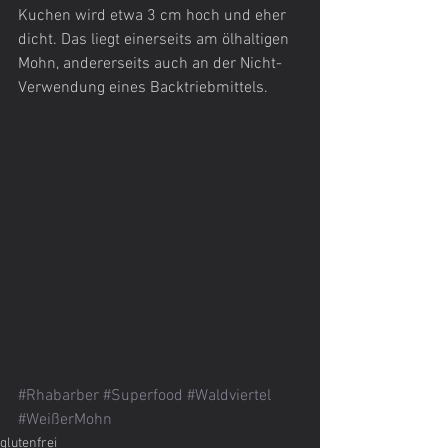
Kuchen wird etwa 3 cm hoch und eher 
dicht. Das liegt einerseits am ölhaltigen 
Mohn, andererseits auch an der Nicht-
Verwendung eines Backtriebmittels. 
#Rhabarber
#Superfood
#Waldviertel
#WeißerMohn
glutenfrei