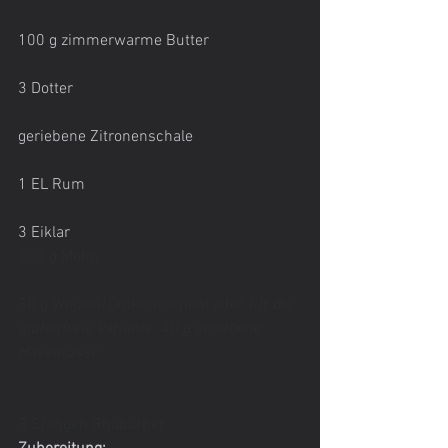
100 g zimmerwarme Butter
3 Dotter
geriebene Zitronenschale
1 EL Rum
3 Eiklar
100 g Mohn
30 g Weizen/Dinkelvollmehl oder 
für die 
glutenfreie Variante: 40 g geriebene 
Haselnüsse
3 Stangen Rhabarber