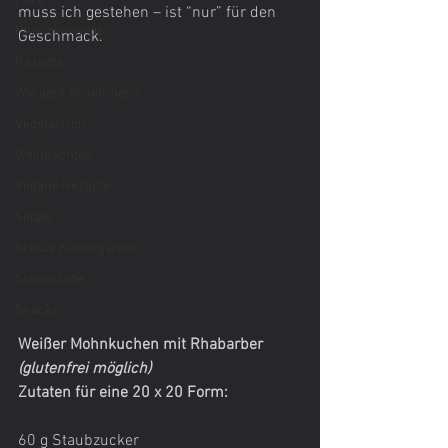
Pilze
muss ich gestehen – ist “nur” für den 
Pflanzenkunde
Geschmack.
Rezepte
Wie geht Abnehmen?
Vegetarisch
Weihnachten
Vegane Rezepte
Suppe
Schule Kindergarten
Schokolade
Snacks
Weißer Mohnkuchen mit Rhabarber 
(glutenfrei möglich)
Zutaten für eine 20 x 20 Form:
60 g Staubzucker