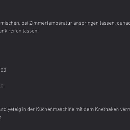
ermischen, bei Zimmertemperatur anspringen lassen, danac
nk reifen lassen:
700
60
Autolyeteig in der Küchenmaschine mit dem Knethaken verm
n.