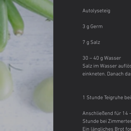
Autolyseteig
3 g Germ
7 g Salz
30 – 40 g Wasser
Salz im Wasser auflös
einkneten. Danach da
1 Stunde Teigruhe be
Anschließend für 14 –
Stunde bei Zimmertem
Ein längliches Brot 