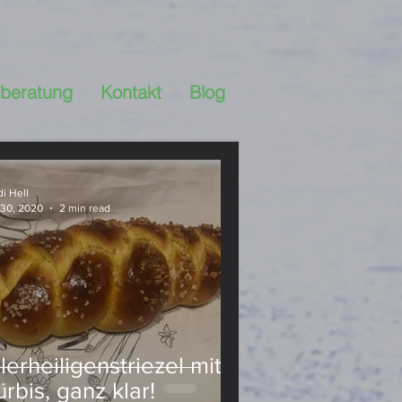
beratung
Kontakt
Blog
Ernährungsberatung
i Hell
 30, 2020
2 min read
ssert
DiY
r Küche
Hülsenfrüchte
lerheiligenstriezel mit –
rbis, ganz klar!
stgemacht