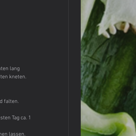
ten lang 
ten kneten. 
 falten.
ten Tag ca. 1 
hen lassen.