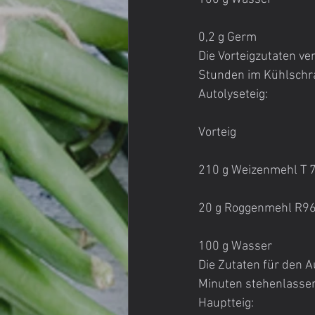
0,2 g Germ
Die Vorteigzutaten v
Stunden im Kühlschra
Autolyseteig:
Vorteig
210 g Weizenmehl T 
20 g Roggenmehl R9
100 g Wasser
Die Zutaten für den 
Minuten stehenlasse
Hauptteig: