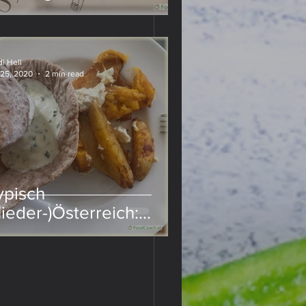
i Hell
 25, 2020
2 min read
Mengen, 
weite Hälfte 
 
an es von 
ypisch
Nieder-)Österreich:
euerfleck mit Sauerteig