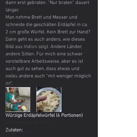
dann erst gebraten. “Nur braten” dauert 
Ernährungsbildung
länger.
Man nehme Brett und Messer und 
Eiscreme
schneide die geschälten Erdäpfel in ca. 
Essen im Urlaub
2 cm große Würfel. Kein Brett zur Hand? 
Apfel
Dann geht es auch anders, wie dieses 
Bild aus Indien zeigt. Andere Länder, 
Einmachen, Konservieren
andere Sitten. Für mich eine schwer 
Dessert
vorstellbare Arbeitsweise, aber es ist 
DiY
auch gut zu sehen, dass etwas und 
Go Green
vieles andere auch “mit weniger möglich 
ist”.
Gesunde Jause
Getreide
glutenfrei
Foodcoach Rezept
Würzige Erdäpfelwürfel (4 Portionen)
Geschenke aus der Küche
Zutaten:
Hülsenfrüchte