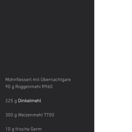
Mohnflesserl mit Übernachtgare
90 g Roggenmehl R960
225 g 
Dinkelmehl
300 g Weizenmehl T700
10 g frische Germ