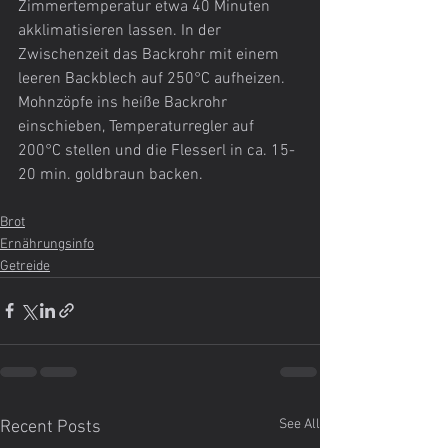
Zimmertemperatur etwa 40 Minuten 
akklimatisieren lassen. In der 
Zwischenzeit das Backrohr mit einem 
leeren Backblech auf 250°C aufheizen. 
Mohnzöpfe ins heiße Backrohr 
einschieben, Temperaturregler auf 
200°C stellen und die Flesserl in ca. 15-
20 min. goldbraun backen.
Brot
Ernährungsinfo
Getreide
See All
Recent Posts