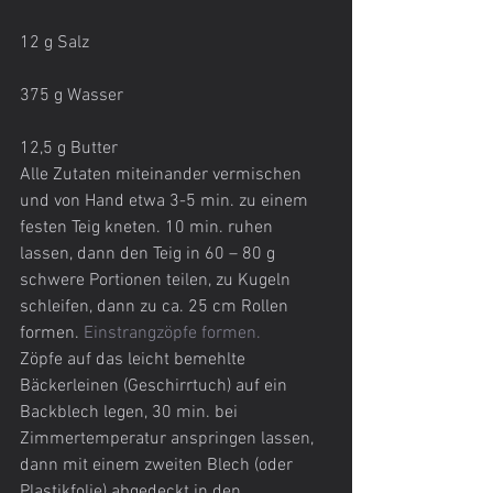
12 g Salz
375 g Wasser
12,5 g Butter
Alle Zutaten miteinander vermischen 
und von Hand etwa 3-5 min. zu einem 
festen Teig kneten. 10 min. ruhen 
lassen, dann den Teig in 60 – 80 g 
schwere Portionen teilen, zu Kugeln 
schleifen, dann zu ca. 25 cm Rollen 
formen. 
Einstrangzöpfe formen. 
Zöpfe auf das leicht bemehlte 
Bäckerleinen (Geschirrtuch) auf ein 
Backblech legen, 30 min. bei 
Zimmertemperatur anspringen lassen, 
dann mit einem zweiten Blech (oder 
Plastikfolie) abgedeckt in den 