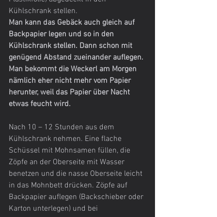
Kühlschrank stellen.
Man kann das Gebäck auch gleich auf 
Backpapier legen und so in den 
Kühlschrank stellen. Dann schon mit 
genügend Abstand zueinander auflegen. 
Man bekommt die Weckerl am Morgen 
nämlich eher nicht mehr vom Papier 
herunter, weil das Papier über Nacht 
etwas feucht wird.
Nach 10 – 12 Stunden aus dem 
Kühlschrank nehmen. Eine flache 
Schüssel mit Mohnsamen füllen, die 
Zöpfe an der Oberseite mit Wasser 
benetzen und die nasse Oberseite leicht 
in das Mohnbett drücken. Zöpfe auf 
Backpapier auflegen (Backschieber oder 
Karton unterlegen) und bei 