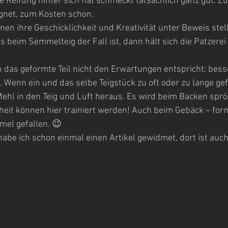
e Reifung hinter sich hat schmeckt tatsächlich ganz gut. Zu
ignet, zum Kosten schon.
en ihre Geschicklichkeit und Kreativität unter Beweis stel
as beim Semmelteig der Fall ist, dann hält sich die Patzerei
n das geformte Teil nicht den Erwartungen entspricht: bess
 Wenn ein und das selbe Teigstück zu oft oder zu lange gef
l in den Teig und Luft heraus. Es wird beim Backen spröd
eit können hier trainiert werden! Auch beim Gebäck – form
mel gefallen. 😉
habe ich schon einmal einen Artikel gewidmet, dort ist auc