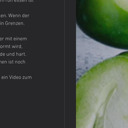
m roh essen ist 
len. Wenn der 
 in Grenzen.
er mit einem 
ormt wird, 
e und hart. 
en ist noch 
h ein Video zum 