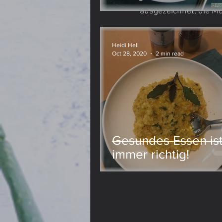
ausgezeichnet, die Mü
Lievito Madre
Meine Meinung
Heidi Hell
Oct 28, 2020
2 min read
Gesundes Essen is
immer richtig!