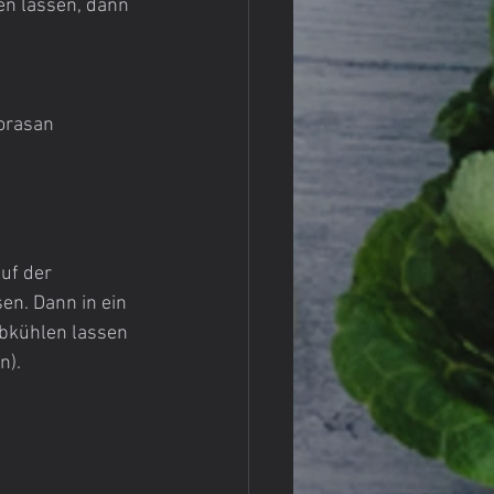
n lassen, dann 
orasan 
uf der 
n. Dann in ein 
Abkühlen lassen 
n).