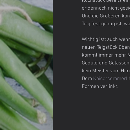
Kochstück bereits ein
er dennoch nicht gee
Und die Größeren könn
Teig fest genug ist, w
Wichtig ist: auch wen
neuen Teigstück üben.
kommt immer mehr Meh
Geduld und Gelassenh
kein Meister vom Him
Dem 
Kaisersemmerl
 
Formen verlinkt.