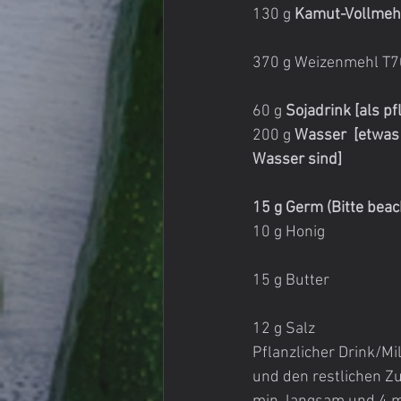
130 g 
Kamut-Vollmehl 
370 g Weizenmehl T
60 g 
Sojadrink [als pf
200 g
 Wasser  [etwas
Wasser sind]
15 g Germ (Bitte bea
10 g Honig
15 g Butter
12 g Salz
Pflanzlicher Drink/M
und den restlichen Zu