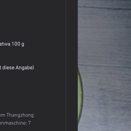
etwa 100 g 
t diese Angabe)
dem Thangzhong 
enmaschine: 7 