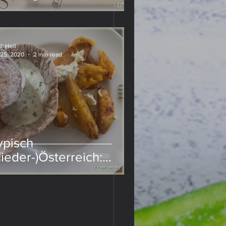
i Hell
 25, 2020
2 min read
ypisch
Nieder-)Österreich:
euerfleck mit Sauerteig