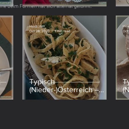
he beim Formen hat sich allemal gelohnt. 
Nudeln
Heidi Hell
Heid
Oct 26, 2020
1 min read
Oct
t
Typisch
T
(Nieder-)Österreich –
(
Frittatensuppe
F