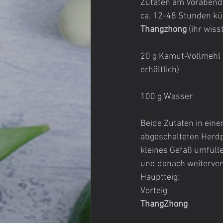
Zutaten am Vorabend 
ca. 12-48 Stunden küh
Thangzhong
 (ihr wis
20 g Kamut-Vollmehl
erhältlich)
100 g Wasser
Beide Zutaten in eine
abgeschalteten Herdp
kleines Gefäß umfülle
und danach weiterver
Hauptteig:
Vorteig
ThangZhong