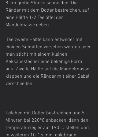
8 cm große Stücke schneiden. Die 
Ränder mit dem Dotter bestreichen, auf 
eine Hälfte 1-2 Teelöffel der 
Mandelmasse geben.
 Die zweite Hälfte kann entweder mit 
einigen Schnitten versehen werden oder 
man sticht mit einem kleinen 
Keksausstecher eine beliebige Form 
aus. Zweite Hälfte auf die Mandelmasse 
klappen und die Ränder mit einer Gabel 
verschließen.
Teilchen mit Dotter bestreichen und 5 
Minuten bei 220°C anbacken, dann den 
Temperaturregler auf 190°C stellen und 
in weiteren 10-15 min. goldbraun 