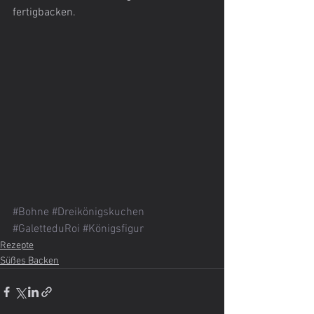
fertigbacken.
#Bohne
#Dreikönigskuchen
#GaletteduRoi
#Königsfigur
Rezepte
Süßes Backen