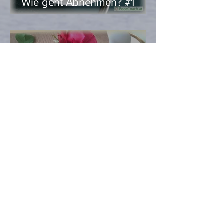
Wie geht Abnehmen? #1
Heidi Hell
Nov 1, 2020
2 min read
Kürbis here, Kürbis there,
Kürbis everywhere …
Heidi Hell
Oct 30, 2020
2 min read