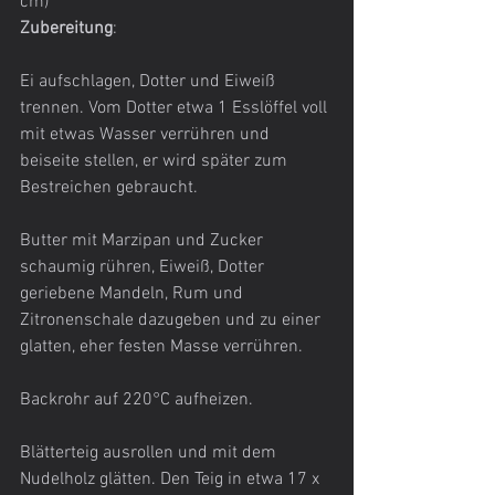
cm)
Zubereitung
:
Ei aufschlagen, Dotter und Eiweiß 
trennen. Vom Dotter etwa 1 Esslöffel voll 
mit etwas Wasser verrühren und 
beiseite stellen, er wird später zum 
Bestreichen gebraucht.
Butter mit Marzipan und Zucker 
schaumig rühren, Eiweiß, Dotter 
geriebene Mandeln, Rum und 
Zitronenschale dazugeben und zu einer 
glatten, eher festen Masse verrühren.
Backrohr auf 220°C aufheizen.
Blätterteig ausrollen und mit dem 
Nudelholz glätten. Den Teig in etwa 17 x 