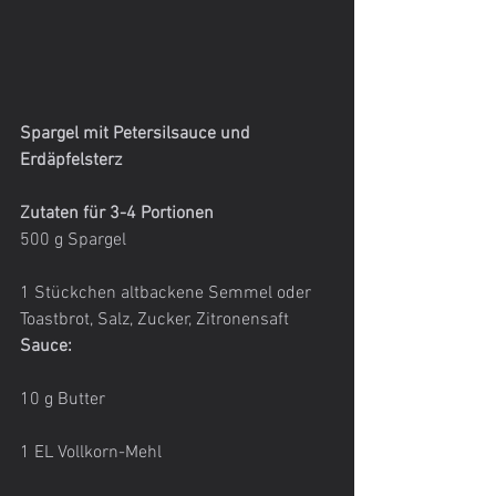
Spargel mit Petersilsauce und 
Erdäpfelsterz
Zutaten für 3-4 Portionen
500 g Spargel
1 Stückchen altbackene Semmel oder 
Toastbrot, Salz, Zucker, Zitronensaft
Sauce:
10 g Butter
1 EL Vollkorn-Mehl