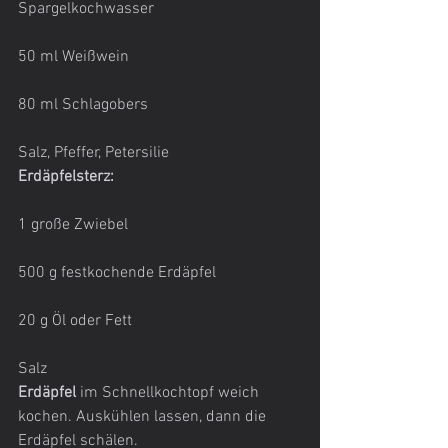
Spargelkochwasser
50 ml Weißwein
80 ml Schlagobers
Salz, Pfeffer, Petersilie
Erdäpfelsterz:
1 große Zwiebel
500 g festkochende Erdäpfel
20 g Öl oder Fett
Salz
Erdäpfel
 im Schnellkochtopf weich 
kochen. Auskühlen lassen, dann die 
Erdäpfel schälen.