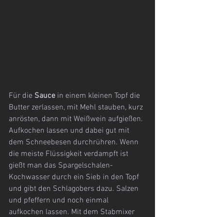
Für die 
Sauce
 in einem kleinen Topf die 
Butter zerlassen, mit Mehl stauben, kurz 
anrösten, dann mit Weißwein aufgießen. 
Aufkochen lassen und dabei gut mit 
dem Schneebesen durchrühren. Wenn 
die meiste Flüssigkeit verdampft ist 
gießt man das Spargelschalen-
Kochwasser durch ein Sieb in den Topf 
und gibt den Schlagobers dazu. Salzen 
und pfeffern und noch einmal 
aufkochen lassen. Mit dem Stabmixer 