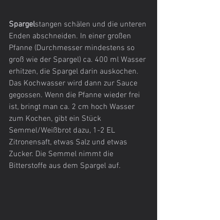
Spargel
stangen schälen und die unteren 
Enden abschneiden. In einer großen 
Pfanne (Durchmesser mindestens so 
groß wie der Spargel) ca. 400 ml Wasser 
erhitzen, die Spargel darin auskochen. 
Das Kochwasser wird dann zur Sauce 
gegossen. Wenn die Pfanne wieder frei 
ist, bringt man ca. 2 cm hoch Wasser 
zum Kochen, gibt ein Stück 
Semmel/Weißbrot dazu, 1-2 EL 
Zitronensaft, etwas Salz und etwas 
Zucker. Die Semmel nimmt die 
Bitterstoffe aus dem Spargel auf. 