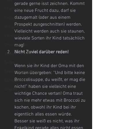
Pilze
gerade gerne isst zeichnen. Kommt 
Pflanzenkunde
eine neue Frucht dazu, darf sie 
dazugemalt (oder aus einem 
Rezepte
Prospekt ausgeschnitten) werden. 
Wie geht Abnehmen?
Vielleicht werden auch sie staunen, 
Vegetarisch
wieviele Sorten ihr Kind tatsächlich 
Weihnachten
mag!
Nicht Zuviel darüber reden!
Vegane Rezepte
Suppe
Wenn sie ihr Kind der Oma mit den 
Schule Kindergarten
Worten übergeben: “Und bitte keine 
Broccolisuppe, du weißt, er mag die 
Schokolade
nicht!” haben sie vielleicht eine 
Snacks
wichtige Chance vertan! Oma traut 
sich nie mehr etwas mit Broccoli zu 
kochen, obwohl ihr Kind bei ihr 
eigentlich alles essen würde. 
Besser sie weiß es nicht, was ihr 
Enkelkind gerade alles nicht essen 