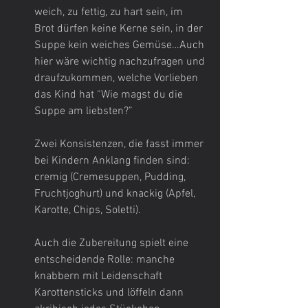
weich, zu fettig, zu hart sein, im 
Brot dürfen keine Kerne sein, in der 
Suppe kein weiches Gemüse…Auch 
hier wäre wichtig nachzufragen und 
draufzukommen, welche Vorlieben 
das Kind hat “Wie magst du die 
Suppe am liebsten?”
Zwei Konsistenzen, die fasst immer 
bei Kindern Anklang finden sind: 
cremig (Cremesuppen, Pudding, 
Fruchtjoghurt) und knackig (Apfel, 
Karotte, Chips, Soletti).
Auch die Zubereitung spielt eine 
entscheidende Rolle: manche 
knabbern mit Leidenschaft 
Karottensticks und löffeln dann 