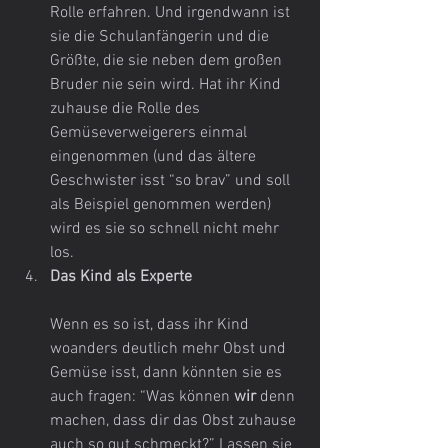
Rolle erfahren. Und irgendwann ist 
sie die Schulanfängerin und die 
Größte, die sie neben dem großen 
Bruder nie sein wird. Hat ihr Kind 
zuhause die Rolle des 
Gemüseverweigerers einmal 
eingenommen (und das ältere 
Geschwister isst “so brav” und soll 
als Beispiel genommen werden) 
wird es sie so schnell nicht mehr 
los.
Das Kind als Experte
Wenn es so ist, dass ihr Kind 
woanders deutlich mehr Obst und 
Gemüse isst, dann könnten sie es 
auch fragen: “Was können 
wir
 denn 
machen, dass dir das Obst zuhause 
auch so gut schmeckt?” Lassen sie 