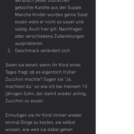
akribisch jedes Stückchen 
gekochte Karotte aus der Suppe. 
Manche Kinder würden gerne Salat 
essen wäre er nicht so sauer und 
salzig. Auch hier gilt: Nachfragen 
oder verschiedene Zubereitungen 
ausprobieren.
Geschmack verändert sich 
Seien sie bereit, wenn ihr Kind eines 
Tages fragt, ob es eigentlich früher 
Zucchini mochte? Sagen sie “Ja, 
mochtest du” so wie ich bei meinem 10 
jährigen Sohn, der damit wieder anfing, 
Zucchini zu essen.
Ermutigen sie ihr Kind immer wieder 
einmal Dinge zu kosten, sie selbst 
wissen, wie weit sie dabei gehen 