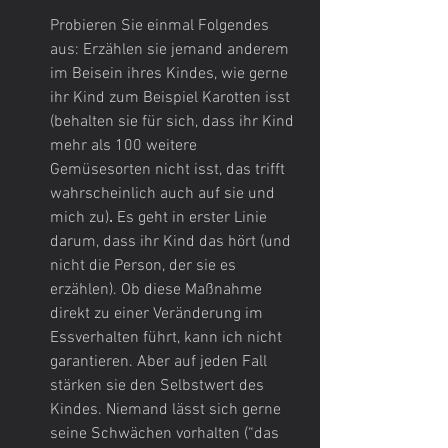
Probieren Sie einmal Folgendes 
aus: Erzählen sie jemand anderem 
im Beisein ihres Kindes, wie gerne 
ihr Kind zum Beispiel Karotten isst 
(behalten sie für sich, dass ihr Kind 
mehr als 100 weitere 
Gemüsesorten nicht isst, das trifft 
wahrscheinlich auch auf sie und 
mich zu)
. 
Es geht in erster Linie 
darum, dass ihr Kind das hört (und 
nicht die Person, der sie es 
erzählen). Ob diese Maßnahme 
direkt zu einer Veränderung im 
Essverhalten führt, kann ich nicht 
garantieren. Aber auf jeden Fall 
stärken sie den Selbstwert des 
Kindes. Niemand lässt sich gerne 
seine Schwächen vorhalten (“das 