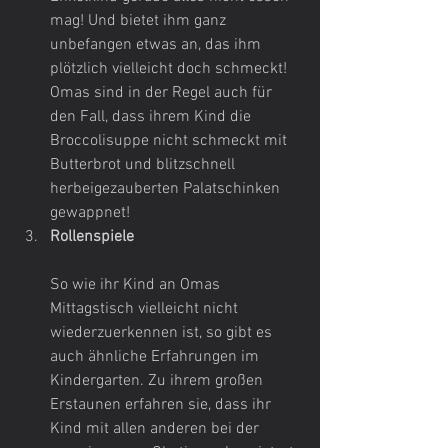
mag! Und bietet ihm ganz 
unbefangen etwas an, das ihm 
plötzlich vielleicht doch schmeckt! 
Omas sind in der Regel auch für 
den Fall, dass ihrem Kind die 
Broccolisuppe nicht schmeckt mit 
Butterbrot und blitzschnell 
herbeigezauberten Palatschinken 
gewappnet!
Rollenspiele
So wie ihr Kind an Omas 
Mittagstisch vielleicht nicht 
wiederzuerkennen ist, so gibt es 
auch ähnliche Erfahrungen im 
Kindergarten. Zu ihrem großen 
Erstaunen erfahren sie, dass ihr 
Kind mit allen anderen bei der 