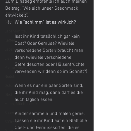
Zum Einstieg empfehle ich auch meinen 
Frühstück
Beitrag, “Wie sich unser Geschmack 
Haushaltstipps
entwickelt”.
Wie “schlimm” ist es wirklich?
Gemüse
Lebensmittel
Isst ihr Kind tatsächlich gar kein 
Kaffee
Obst? Oder Gemüse? Wieviele 
Lebensmittel einfach selbstgemacht
verschiedene Sorten braucht man 
denn (wieviele verschiedene 
Lievito Madre
Getreidesorten oder Hülsenfrüchte 
Meine Meinung
verwenden wir denn so im Schnitt?)
Nudeln
Wenn es nur ein paar Sorten sind, 
Ostern
die ihr Kind mag, dann darf es die 
Obst
auch täglich essen.
Milch, Milchprodukte
Sauerteig
Kinder sammeln und malen gerne. 
Lassen sie ihr Kind auf ein Blatt alle 
Süßes Backen
Obst- und Gemüsesorten, die es 