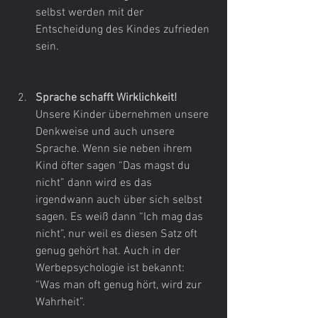
selbst werden mit der 
Entscheidung des Kindes zufrieden 
sein.
Sprache schafft Wirklichkeit!
Unsere Kinder übernehmen unsere 
Denkweise und auch unsere 
Sprache. Wenn sie neben ihrem 
Kind öfter sagen “Das magst du 
nicht” dann wird es das 
irgendwann auch über sich selbst 
sagen. Es weiß dann “Ich mag das 
nicht”, nur weil es diesen Satz oft 
genug gehört hat. Auch in der 
Werbepsychologie ist bekannt: 
“Was man oft genug hört, wird zur 
Wahrheit”.