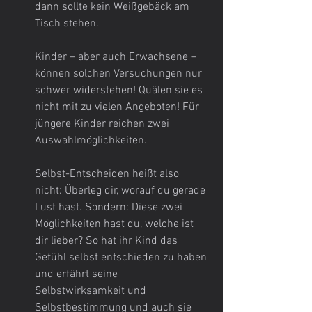
dann sollte kein Weißgebäck am 
Tisch stehen.
Kinder – aber auch Erwachsene – 
können solchen Versuchungen nur 
schwer widerstehen! Quälen sie es 
nicht mit zu vielen Angeboten! Für 
jüngere Kinder reichen zwei 
Auswahlmöglichkeiten.
Selbst-Entscheiden heißt also 
nicht: Überleg dir, worauf du gerade 
Lust hast. Sondern: Diese zwei 
Möglichkeiten hast du, welche ist 
dir lieber? So hat ihr Kind das 
Gefühl selbst entschieden zu haben 
und erfährt seine 
Selbstwirksamkeit und 
Selbstbestimmung und auch sie 