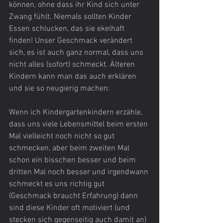
können, ohne dass ihr Kind sich unter 
Zwang fühlt. Niemals sollten Kinder 
Essen schlucken, das sie ekelhaft 
finden! Unser Geschmack verändert 
sich, es ist auch ganz normal, dass uns 
nicht alles (sofort) schmeckt. Älteren 
Kindern kann man das auch erklären 
und sie so neugierig machen:
Wenn ich Kindergartenkindern erzähle, 
dass uns viele Lebensmittel beim ersten 
Mal vielleicht noch nicht so gut 
schmecken, aber beim zweiten Mal 
schon ein bisschen besser und beim 
dritten Mal noch besser und irgendwann 
schmeckt es uns richtig gut 
(Geschmack braucht Erfahrung) dann 
sind diese Kinder oft motiviert (und 
stecken sich gegenseitig auch damit an) 