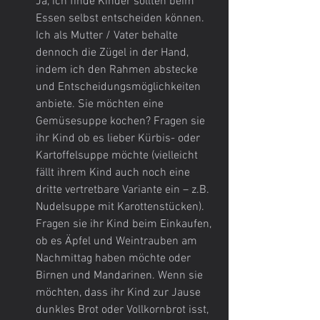
Ja, ich finde Kinder sollten beim 
Essen selbst entscheiden können. 
Ich als Mutter / Vater behalte 
dennoch die Zügel in der Hand, 
indem ich den Rahmen abstecke 
und Entscheidungsmöglichkeiten 
anbiete. Sie möchten eine 
Gemüsesuppe kochen? Fragen sie 
ihr Kind ob es lieber Kürbis- oder 
Kartoffelsuppe möchte (vielleicht 
fällt ihrem Kind auch noch eine 
dritte vertretbare Variante ein – z.B. 
Nudelsuppe mit Karottenstücken). 
Fragen sie ihr Kind beim Einkaufen, 
ob es Äpfel und Weintrauben am 
Nachmittag haben möchte oder 
Birnen und Mandarinen. Wenn sie 
möchten, dass ihr Kind zur Jause 
dunkles Brot oder Vollkornbrot isst, 