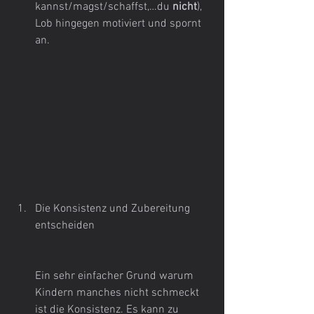
kannst/magst/schaffst,…du 
nicht
), 
Lob hingegen motiviert und spornt 
an.
Die Konsistenz und Zubereitung 
entscheiden
Ein sehr einfacher Grund warum 
Kindern manches nicht schmeckt 
ist die Konsistenz. Es kann zu 