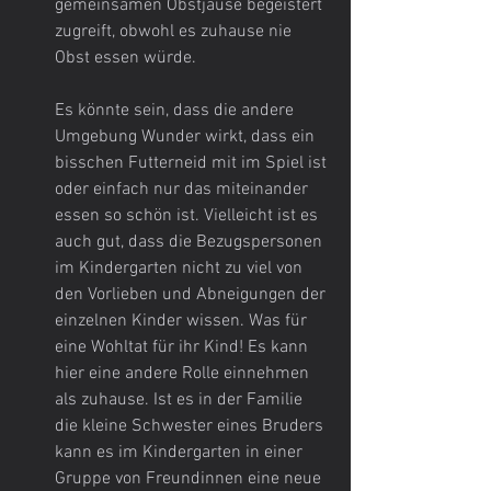
gemeinsamen Obstjause begeistert 
zugreift, obwohl es zuhause nie 
Obst essen würde.
Es könnte sein, dass die andere 
Umgebung Wunder wirkt, dass ein 
bisschen Futterneid mit im Spiel ist 
oder einfach nur das miteinander 
essen so schön ist. Vielleicht ist es 
auch gut, dass die Bezugspersonen 
im Kindergarten nicht zu viel von 
den Vorlieben und Abneigungen der 
einzelnen Kinder wissen. Was für 
eine Wohltat für ihr Kind! Es kann 
hier eine andere Rolle einnehmen 
als zuhause. Ist es in der Familie 
die kleine Schwester eines Bruders 
kann es im Kindergarten in einer 
Gruppe von Freundinnen eine neue 