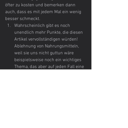
öfter zu kosten und bemerken dann 
auch, dass es mit jedem Mal ein wenig 
besser schmeckt.
Wahrscheinlich gibt es noch 
unendlich mehr Punkte, die diesen 
Artikel vervollständigen würden! 
Ablehnung von Nahrungsmitteln, 
weil sie uns nicht guttun wäre 
beispielsweise noch ein wichtiges 
Thema, das aber auf jeden Fall eine 
umfassende Ernährungsberatung 
und medizinische Abklärung 
benötigen würde.
Wenn ihnen noch wichtige Punkte 
einfallen, freue ich mich auf ihren 
Kommentar!