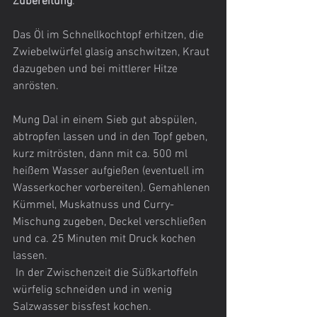
Zubereitung
:
Das Öl im Schnellkochtopf erhitzen, die 
Zwiebelwürfel glasig anschwitzen, Kraut 
dazugeben und bei mittlerer Hitze 
anrösten.
Mung Dal in einem Sieb gut abspülen, 
abtropfen lassen und in den Topf geben, 
kurz mitrösten, dann mit ca. 500 ml 
heißem Wasser aufgießen (eventuell im 
Wasserkocher vorbereiten). Gemahlenen 
Kümmel, Muskatnuss und Curry-
Mischung zugeben, Deckel verschließen 
und ca. 25 Minuten mit Druck kochen 
lassen.
 In der Zwischenzeit die Süßkartoffeln 
würfelig schneiden und in wenig 
Salzwasser bissfest kochen.