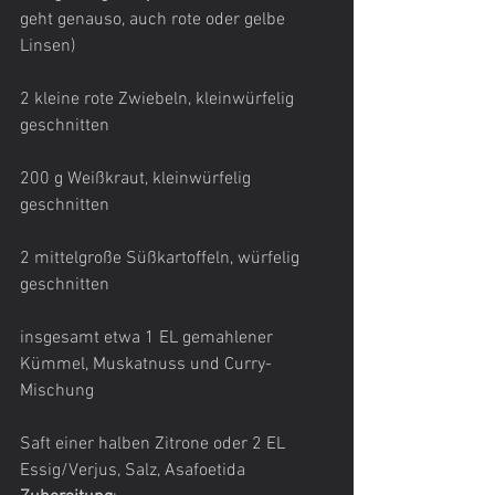
geht genauso, auch rote oder gelbe 
Linsen)
2 kleine rote Zwiebeln, kleinwürfelig 
geschnitten
200 g Weißkraut, kleinwürfelig 
geschnitten
2 mittelgroße Süßkartoffeln, würfelig 
geschnitten
insgesamt etwa 1 EL gemahlener 
Kümmel, Muskatnuss und Curry-
Mischung
Saft einer halben Zitrone oder 2 EL 
Essig/Verjus, Salz, Asafoetida