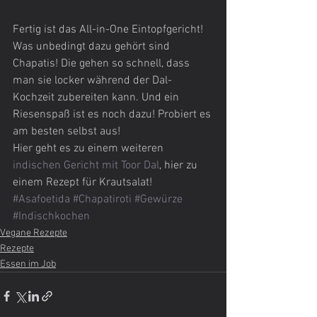
Fertig ist das All-in-One Eintopfgericht! 
Was unbedingt dazu gehört sind 
Chapatis! Die gehen so schnell, dass 
man sie locker während der Dal-
Kochzeit zubereiten kann. Und ein 
Riesenspaß ist es noch dazu! Probiert es 
am besten selbst aus!
Hier geht es zu einem weiteren
indischen Gericht mit Toor Dal
, hier zu 
einem Rezept für Krautsalat!
#Asafoetida
#Chapatiroti
#Gewürze
#Indischkochen
Vegane Rezepte
Rezepte
Essen im Job