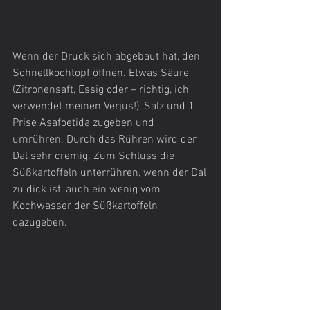
Wenn der Druck sich abgebaut hat, den 
Schnellkochtopf öffnen. Etwas Säure 
(Zitronensaft, Essig oder – richtig, ich 
verwendet meinen Verjus!), Salz und 1 
Prise Asafoetida zugeben und 
umrühren. Durch das Rühren wird der 
Dal sehr cremig. Zum Schluss die 
Süßkartoffeln unterrühren, wenn der Dal 
zu dick ist, auch ein wenig vom 
Kochwasser der Süßkartoffeln 
dazugeben.