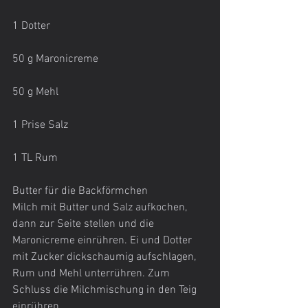
1 Dotter
50 g Maronicreme
50 g Mehl
1 Prise Salz
1 TL Rum
Butter für die Backförmchen
Milch mit Butter und Salz aufkochen, 
dann zur Seite stellen und die 
Maronicreme einrühren. Ei und Dotter 
mit Zucker dickschaumig aufschlagen, 
Rum und Mehl unterrühren. Zum 
Schluss die Milchmischung in den Teig 
einrühren.