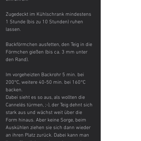
Zugedeckt im Kühlschrank mindestens 
1 Stunde (bis zu 10 Stunden) ruhen 
lassen.
Backförmchen ausfetten, den Teig in die 
Förmchen gießen (bis ca. 3 mm unter 
den Rand).
Im vorgeheizten Backrohr 5 min. bei 
200°C, weitere 40-50 min. bei 160°C 
backen.
Dabei sieht es so aus, als wollten die 
Cannelés türmen, ;-), der Teig dehnt sich 
stark aus und wächst weit über die 
Form hinaus. Aber keine Sorge, beim 
Auskühlen ziehen sie sich dann wieder 
an ihren Platz zurück. Dabei kann man 