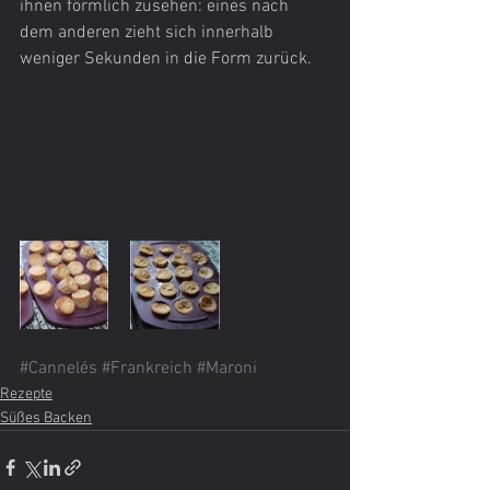
ihnen förmlich zusehen: eines nach 
dem anderen zieht sich innerhalb 
weniger Sekunden in die Form zurück.
#Cannelés
#Frankreich
#Maroni
Rezepte
Süßes Backen