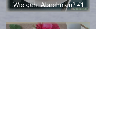
Wie geht Abnehmen? #1
Heidi Hell
Nov 1, 2020
2 min read
Kürbis here, Kürbis there,
Kürbis everywhere …
Heidi Hell
Oct 30, 2020
2 min read