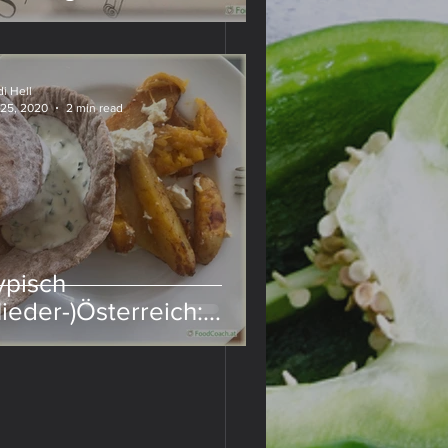
i Hell
 25, 2020
2 min read
ypisch
Nieder-)Österreich:
euerfleck mit Sauerteig