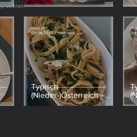
probieren.
Nudeln
Heidi Hell
Heid
Oct 26, 2020
1 min read
Oct
t
Typisch
T
(Nieder-)Österreich –
(
Frittatensuppe
F