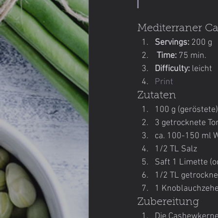
Mediterraner C
Servings: 
200 g
Time:
 75 min. 
Difficulty: 
leicht
Print
Zutaten
100 g (geröstet
3 getrocknete To
ca. 100-150 ml 
1/2 TL Salz
Saft 1 Limette (
1/2 TL getrockn
1 Knoblauchzehe
Zubereitung
Die Cashewkerne