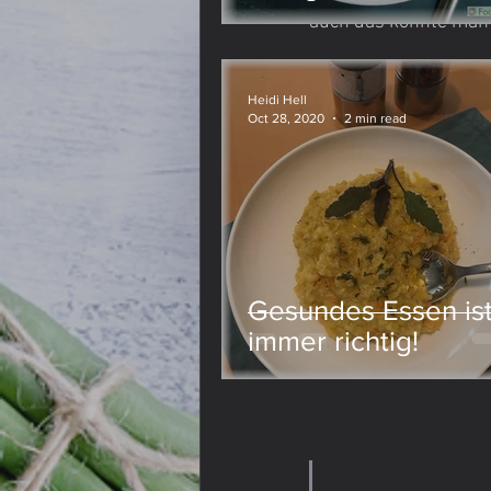
auch das könnte man 
Lievito Madre
Meine Meinung
Heidi Hell
Oct 28, 2020
2 min read
Gesundes Essen is
immer richtig!