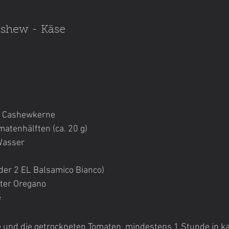
ashew - Käse
e) Cashewkerne
matenhälften (ca. 20 g)
Wasser
oder 2 EL Balsamico Bianco)
eter Oregano
 
 und die getrockneten Tomaten  mindestens 1 Stunde in k