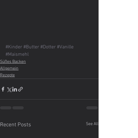
#Kinder
#Butter
#Dotter
#Vanille
#Maismehl
Süßes Backen
Allgemein
Rezepte
See All
Recent Posts