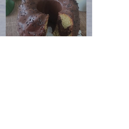
Kürbis here, Kürbis there,
Kürbis everywhere …
Heidi Hell
Oct 30, 2020
2 min read