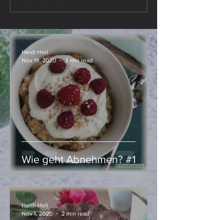
there, Kürbis
– Kürbis, ganz k
everywhere …
Heidi Hell
Nov 19, 2020
3 min read
Wie geht Abnehmen? #1
Heidi Hell
Nov 1, 2020
2 min read