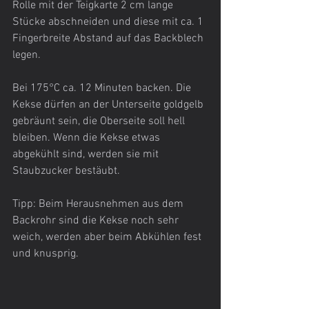
Rolle mit der Teigkarte 2 cm lange 
Stücke abschneiden und diese mit ca. 1 
Fingerbreite Abstand auf das Backblech 
legen.
Bei 175°C ca. 12 Minuten backen. Die 
Kekse dürfen an der Unterseite goldgelb 
gebräunt sein, die Oberseite soll hell 
bleiben. Wenn die Kekse etwas 
abgekühlt sind, werden sie mit 
Staubzucker bestäubt.
Tipp: Beim Herausnehmen aus dem 
Backrohr sind die Kekse noch sehr 
weich, werden aber beim Abkühlen fest 
und knusprig.