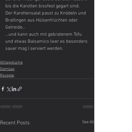
bis die Karotten bissfest gegart sind.
Der Karottensalat passt zu Knödeln und 
Bratlingen aus Hülsenfrüchten oder 
Getreide…
…und kann auch mit gebratenem Tofu 
und etwas Balsamico (wer es besonders 
sauer mag ) serviert werden.
Alltagsküche
Gemüse
Rezepte
See All
Recent Posts