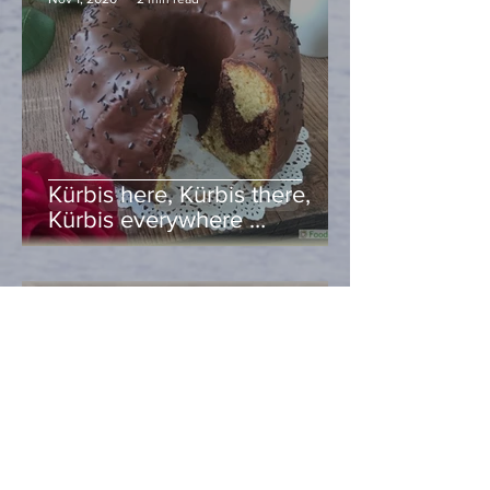
Kürbis here, Kürbis there,
Kürbis everywhere …
Heidi Hell
Oct 30, 2020
2 min read