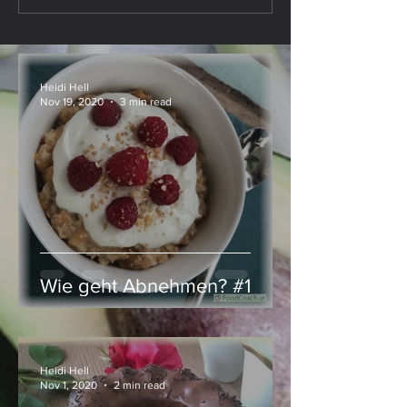
there, Kürbis
– Kürbis, ganz k
everywhere …
Heidi Hell
Nov 19, 2020
3 min read
Wie geht Abnehmen? #1
Heidi Hell
Nov 1, 2020
2 min read