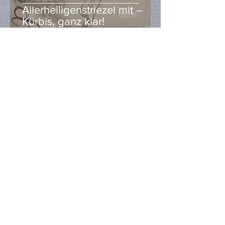
Allerheiligenstriezel mit –
Kürbis, ganz klar!
Heidi Hell
Oct 28, 2020
2 min read
Gesundes Essen ist immer
richtig!
Heidi Hell