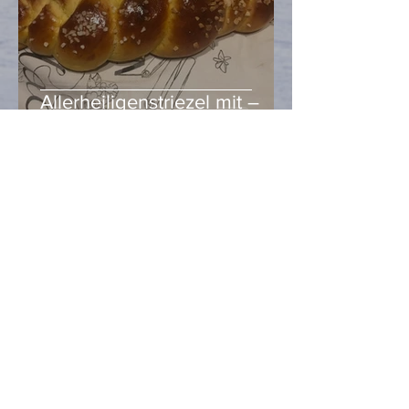
Allerheiligenstriezel mit –
Kürbis, ganz klar!
Heidi Hell
Oct 28, 2020
2 min read
Gesundes Essen ist immer
richtig!