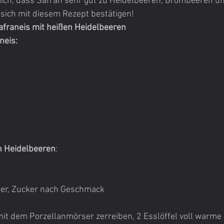
mich, dass Safran sehr gut zu Heidelbeeren, Brombeeren u
 sich mit diesem Rezept bestätigen!
afraneis mit heißen Heidelbeeren
neis:
en Heidelbeeren
:
ser, Zucker nach Geschmack
it dem Porzellanmörser zerreiben, 2 Esslöffel voll warme 