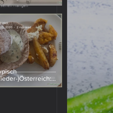
chsenen Hängen 
i Hell
 25, 2020
2 min read
ypisch
Nieder-)Österreich:
euerfleck mit Sauerteig