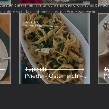
 blitzten die kleinen Waldfrüchte an den großflächig bewa
zahlte sich da nicht mehr aus, die Ernte war vorbei.
Nudeln
Heidi Hell
Heid
Oct 26, 2020
1 min read
Oct
t
Typisch
T
(Nieder-)Österreich –
(
Frittatensuppe
F