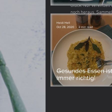
Glück. Nur vereinzelt
noch heraus. Sammeln 
Lievito Madre
Meine Meinung
Heidi Hell
Oct 28, 2020
2 min read
Gesundes Essen is
immer richtig!