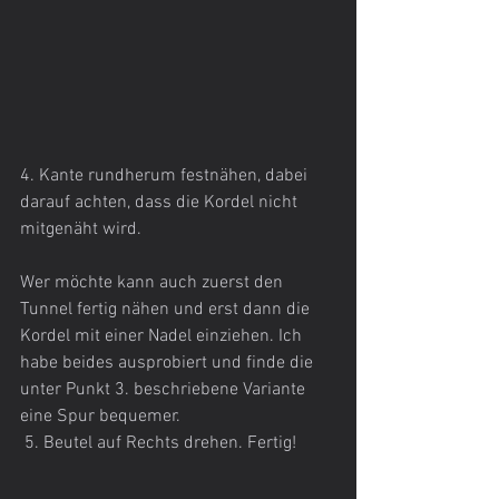
4. Kante rundherum festnähen, dabei 
darauf achten, dass die Kordel nicht 
mitgenäht wird.
Wer möchte kann auch zuerst den 
Tunnel fertig nähen und erst dann die 
Kordel mit einer Nadel einziehen. Ich 
habe beides ausprobiert und finde die 
unter Punkt 3. beschriebene Variante 
eine Spur bequemer.
 5. Beutel auf Rechts drehen. Fertig!