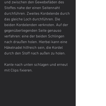
und zwischen den Gewebefäden des 
Stoffes nahe der einen Seitennaht 
durchführen. Zweites Kordelende durch 
das gleiche Loch durchführen. Die 
beiden Kordelenden verknoten. Auf der 
gegenüberliegenden Seite genauso 
verfahren: eine der beiden Schlingen 
nach draußen holen. Hierbei kann eine 
Häkelnadel hilfreich sein, die Kordel 
durch den Stoff nach außen zu holen.
Kante nach unten schlagen und erneut 
mit Clips fixieren. 