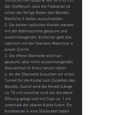
Stoffbruch ein Quadrat von 30 x 30 cm. 
Der Stoffbruch (also die Faltkante) ist 
schon der fertige Boden des Beutels. 
Restliche 3 Seiten ausschneiden.
2. Die beiden seitlichen Kanten werden 
mit der Nähmaschine gesäumt und 
zusammengenäht. Einfacher geht das 
natürlich mit der Overlock-Maschine in 
einem Schritt.
3. Die offene Oberseite wird nun 
gesäumt, aber nicht zusammengenäht. 
Also einmal im Kreis herum nähen.
4. An der Oberseite brauchen wir einen 
Tunnel für die Kordel zum Zuziehen des 
Beutels. Zuerst wird die Kordel (Länge 
ca. 70 cm) zweimal rund um die obere 
Öffnung gelegt und mit Clips ca. 1 cm 
unterhalb der oberen Kante fixiert. Ein 
Kordelende in eine Sticknadel fädeln 