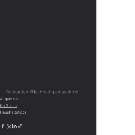
#einkaufen
#Nachhaltig
#plastikfrei
Allgemein
Go Green
Haushaltstipps