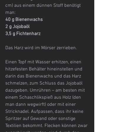
cm) aus einem dünnen Stoff benötigt 
man:
40 g Bienenwachs
2 g Jojobaöl
3,5 g Fichtenharz
Das Harz wird im Mörser zerrieben.
Einen Topf mit Wasser erhitzen, einen 
hitzefesten Behälter hineinstellen und 
darin das Bienenwachs und das Harz 
schmelzen, zum Schluss das Jojobaöl 
dazugeben. Umrühren – am besten mit 
einem Schaschlikspieß aus Holz (den 
man dann wegwirft) oder mit einer 
Stricknadel. Aufpassen, dass ihr keine 
Spritzer auf Gewand oder sonstige 
Textilien bekommt. Flecken können zwar 