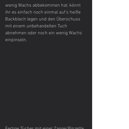
wenig Wachs abbekommen hat, könnt 
ihr es einfach noch einmal auf’s heiße 
Backblech legen und den Überschuss 
mit einem unbehandelten Tuch 
abnehmen oder noch ein wenig Wachs 
einpinseln.
Fertige Tücher mit einer Zange/Pinzette 