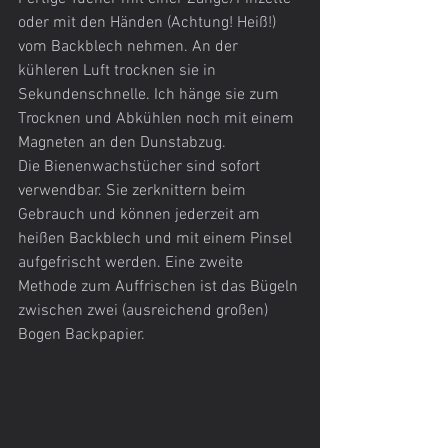
oder mit den Händen (Achtung! Heiß!) 
vom Backblech nehmen. An der 
kühleren Luft trocknen sie in 
Sekundenschnelle. Ich hänge sie zum 
Trocknen und Abkühlen noch mit einem 
Magneten an den Dunstabzug.
Die Bienenwachstücher sind sofort 
verwendbar. Sie zerknittern beim 
Gebrauch und können jederzeit am 
heißen Backblech und mit einem Pinsel 
aufgefrischt werden. Eine zweite 
Methode zum Auffrischen ist das Bügeln 
zwischen zwei (ausreichend großen) 
Bogen Backpapier. 