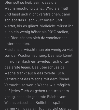
Ofen soll so heiß sein, dass die 
Wachsmischung glänzt. Wird sie matt 
und lässt sich nicht verstreichen, dann 
schiebt das Blech kurz hinein und 
wartet, bis es glänzt. Vielleicht müsst ihr 
auch ein wenig höher als 90°C stellen, 
die Öfen können sich da voneinander 
unterscheiden.
Meistens erwischt man ein wenig zu viel 
von der Wachsmischung. Deshalb könnt 
ihr nun einfach ein zweites Tuch unter 
das erste legen. Das überschüssige 
Wachs tränkt auch das zweite Tuch. 
Verstreicht das Wachs mit dem Pinsel.  
Versucht, so wenig Wachs wie möglich 
auf jedes Tuch zu geben und trotzdem 
genug, dass die gesamte Fläche vom 
Wachs erfasst ist. Solltet ihr später 
bemerken, dass ein Tuch zu viel oder zu 