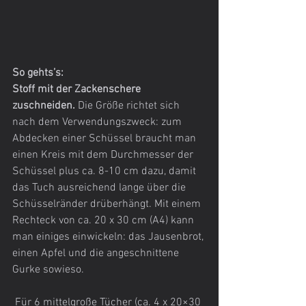
So gehts’s:
Stoff mit der Zackenschere 
zuschneiden.
 Die Größe richtet sich 
nach dem Verwendungszweck: zum 
Abdecken einer Schüssel braucht man 
einen Kreis mit dem Durchmesser der 
Schüssel plus ca. 8-10 cm dazu, damit 
das Tuch ausreichend lange über die 
Schüsselränder drüberhängt. Mit einem 
Rechteck von ca. 20 x 30 cm (A4) kann 
man einiges einwickeln: das Jausenbrot, 
einen Apfel und die angeschnittene 
Gurke sowieso.
 Für 6 mittelgroße Tücher (ca. 4 x 20×30 