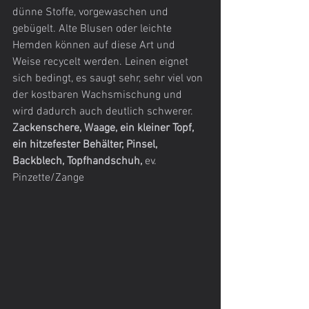
dünne Stoffe, vorgewaschen und 
gebügelt. Alte Blusen oder leichte 
Hemden können auf diese Art und 
Weise recycelt werden. Leinen eignet 
sich bedingt, es saugt sehr, sehr viel von 
der kostbaren Wachsmischung und 
wird dadurch auch deutlich schwerer.
Zackenschere, Waage, ein kleiner Topf, 
ein hitzefester Behälter, Pinsel, 
Backblech, Topfhandschuh, 
ev. 
Pinzette/Zange