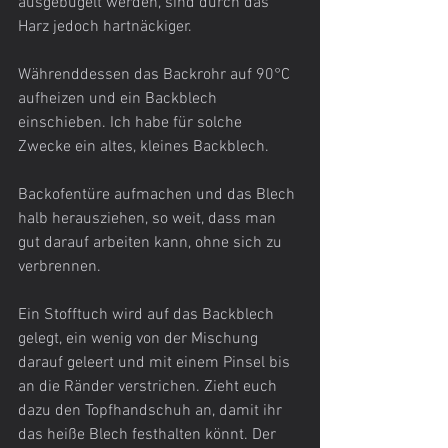
ausgebügelt werden, sind durch das 
Harz jedoch hartnäckiger.
Währenddessen das Backrohr auf 90°C 
aufheizen und ein Backblech 
einschieben. Ich habe für solche 
Zwecke ein altes, kleines Backblech.
Backofentüre aufmachen und das Blech 
halb herausziehen, so weit, dass man 
gut darauf arbeiten kann, ohne sich zu 
verbrennen.
Ein Stofftuch wird auf das Backblech 
gelegt, ein wenig von der Mischung 
darauf geleert und mit einem Pinsel bis 
an die Ränder verstrichen. Zieht euch 
dazu den Topfhandschuh an, damit ihr 
das heiße Blech festhalten könnt. Der 