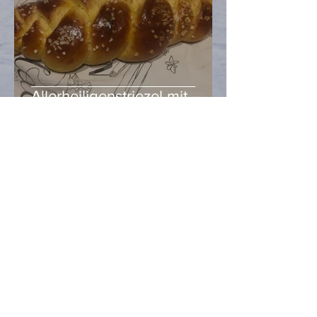
Allerheiligenstriezel mit –
Kürbis, ganz klar!
Heidi Hell
Oct 28, 2020
2 min read
Gesundes Essen ist immer