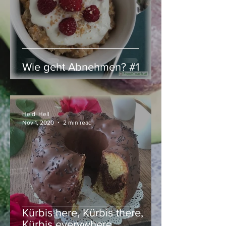
Wie geht Abnehmen? #1
Heidi Hell
Nov 1, 2020
2 min read
Kürbis here, Kürbis there,
Kürbis everywhere …