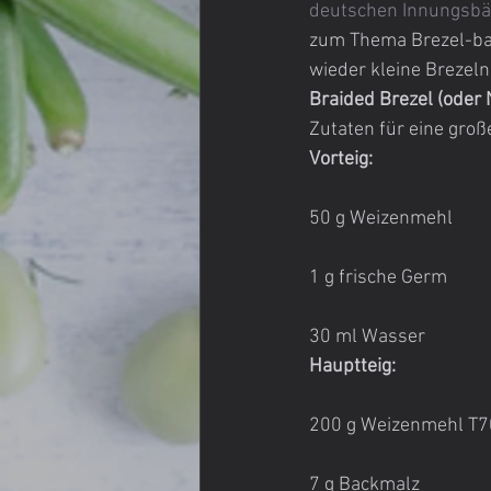
deutschen Innungsbä
zum Thema Brezel-bac
wieder kleine Brezeln
Braided Brezel (oder 
Zutaten für eine groß
Vorteig:
50 g Weizenmehl
1 g frische Germ
30 ml Wasser
Hauptteig:
200 g Weizenmehl T
7 g Backmalz