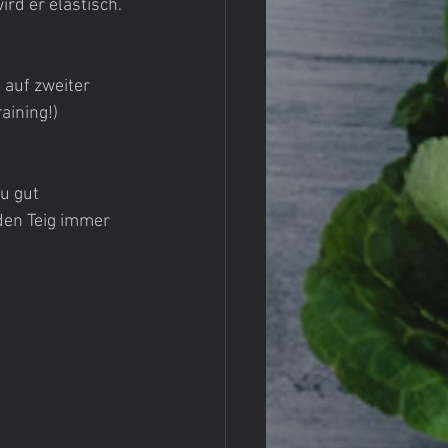
rd er elastisch. 
 auf zweiter 
aining!)
u gut 
den Teig immer 