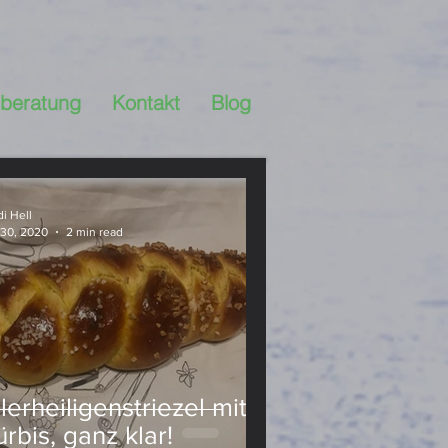
beratung
Kontakt
Blog
Ernährungsberatung
i Hell
 30, 2020
2 min read
ssert
DiY
r Küche
Hülsenfrüchte
nn es frisch 
.
lerheiligenstriezel mit –
rbis, ganz klar!
stgemacht