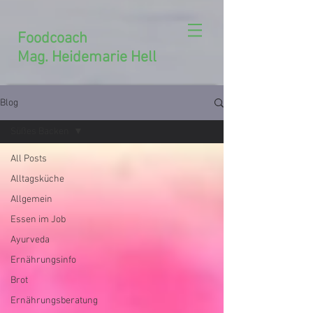
Foodcoach
Mag. Heidemarie Hell
Blog
Süßes Backen
All Posts
Alltagsküche
Allgemein
Essen im Job
Ayurveda
Ernährungsinfo
Brot
Ernährungsberatung