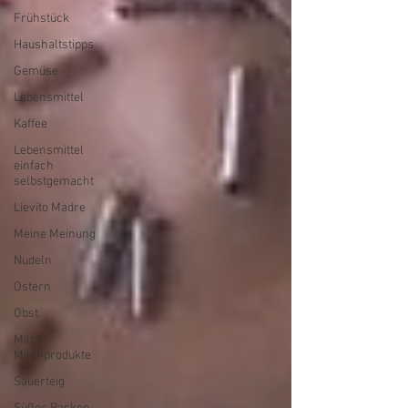
Frühstück
Haushaltstipps
Gemüse
Lebensmittel
Kaffee
Lebensmittel
einfach
selbstgemacht
Lievito Madre
Meine Meinung
Nudeln
Ostern
Obst
Milch,
Milchprodukte
Sauerteig