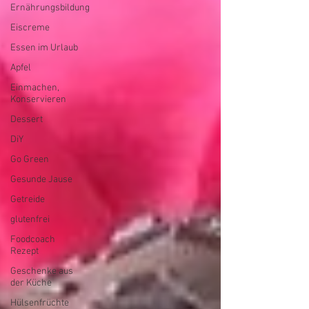
Ernährungsbildung
Eiscreme
Essen im Urlaub
Apfel
Einmachen,
Konservieren
Dessert
DiY
Go Green
Gesunde Jause
Getreide
glutenfrei
Foodcoach
Rezept
Geschenke aus
der Küche
Hülsenfrüchte