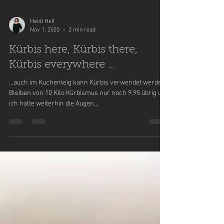
Heidi Hell
Nov 1, 2020
2 min read
Kürbis here, Kürbis there,
Kürbis everywhere …
…auch im Kuchenteig kann Kürbis verwendet werden.
Bleiben von 10 Kilo Kürbismus nur noch 9,95 übrig und
ich halte weiterhin die Augen...