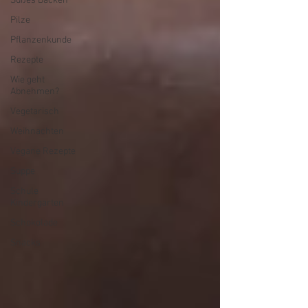
Süßes Backen
Pilze
Pflanzenkunde
Rezepte
Wie geht
Abnehmen?
Vegetarisch
Weihnachten
Vegane Rezepte
Suppe
Schule
Kindergarten
Schokolade
Snacks